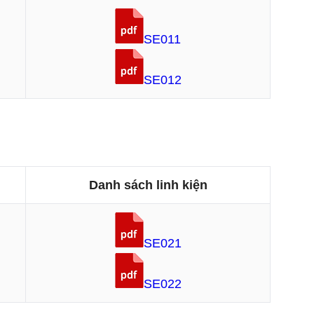
SE011
SE012
Danh sách linh kiện
SE021
SE022