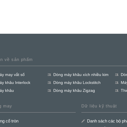
an về sản phẩm
y may vắt sổ
Dòng máy khâu xích nhiều kim
Dòn
y khâu Interlock
Dòng máy khâu Lockstitch
Má
áy khâu
Dòng máy khâu Zigzag
Thi
g may
Dữ liệu kỹ thuật
ng cổ tròn
Danh sách các bộ ph