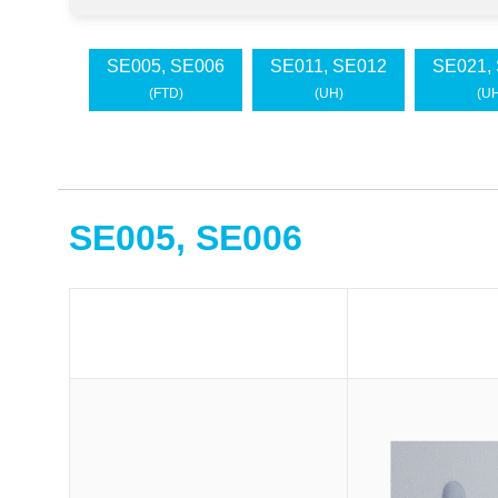
SE005, SE006
SE011, SE012
SE021,
(FTD)
(UH)
(U
SE005, SE006