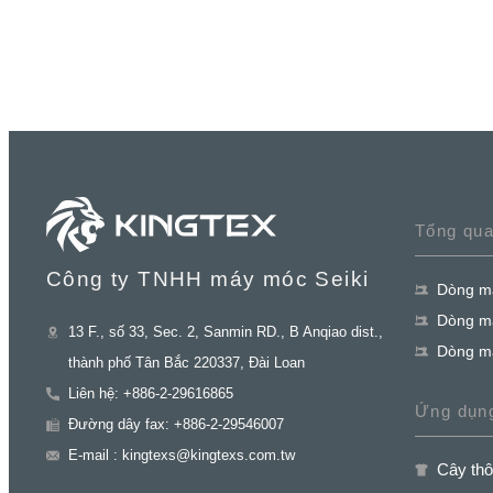
Tổng qu
Công ty TNHH máy móc Seiki
Dòng má
Dòng má
13 F., số 33, Sec. 2, Sanmin RD., B Anqiao dist.,
Dòng m
thành phố Tân Bắc 220337, Đài Loan
Liên hệ: +886-2-29616865
Ứng dụn
Đường dây fax: +886-2-29546007
E-mail : kingtexs@kingtexs.com.tw
Cây thô