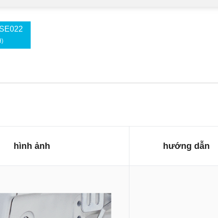
 SE022
H)
hình ảnh
hướng dẫn