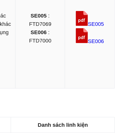
hác
SE005
:
 khác
FTD7069
SE005
dụng
SE006
:
FTD7000
SE006
Danh sách linh kiện