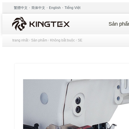
繁體中文
简体中文
English
Tiếng Việt
Sản ph
trang nhất
Sản phẩm
Không bắt buộc
SE
/
/
/