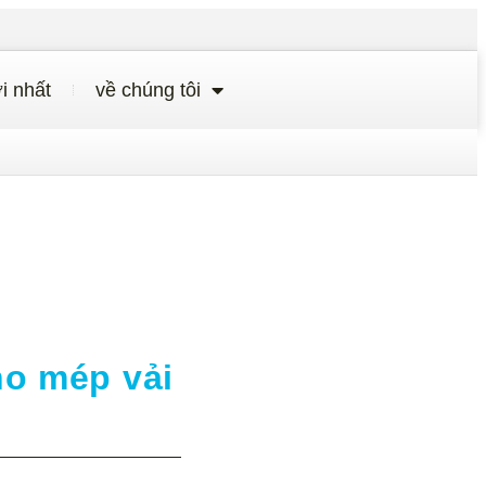
i nhất
về chúng tôi
ho mép vải