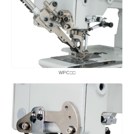
WPC□□