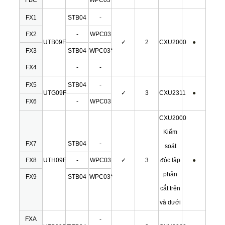
FBC
WPC03*
FX1
STB04
-
FX2
-
WPC03
UTB09F
✓
2
CXU2000
●
FX3
STB04
WPC03*
FX4
-
-
FX5
STB04
-
UTG09F
✓
3
CXU2311
●
FX6
-
WPC03
CXU2000
Kiểm
FX7
STB04
-
soát
FX8
UTH09F
-
WPC03
✓
3
độc lập
●
phần
FX9
STB04
WPC03*
cắt trên
và dưới
FXA
-