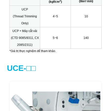
2
(liter/ min)
(kgf/cm
)
UCP
(Thread Trimming
4~5
10
Only)
UCP + Máy cắt vải
(CTD 9085/9311, CX
5~6
140
2085/2311)
*Giá trị thực nghiệm để tham khảo.
UCE-□□