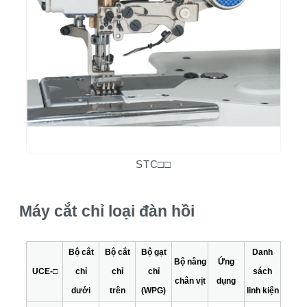
STC□□
Máy cắt chỉ loại đàn hồi
Bộ cắt
Bộ cắt
Bộ gạt
Danh
Bộ nâng
Ứng
UCE-□
chỉ
chỉ
chỉ
sách
chân vịt
dụng
dưới
trên
(WPG)
linh kiện