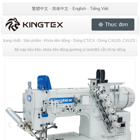
繁體中文
简体中文
English
Tiếng Việt
Thực đơn
trang nhất
Sản phẩm
Khóa liên động
Dòng CT/CX
Dòng CXU20, CXU23
/
/
/
/
/
Bộ nạp liệu trên, khóa liên động giường xi lanh/Bộ cắt chỉ tự động