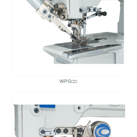
WPG□□