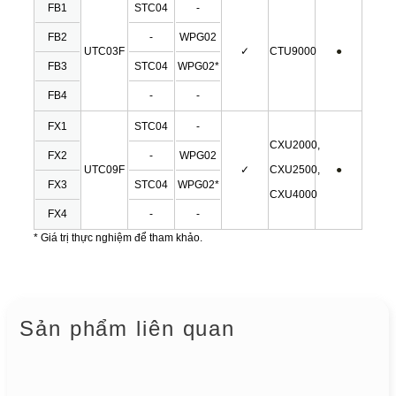
FB1
STC04
-
FB2
-
WPG02
UTC03F
✓
CTU9000
●
FB3
STC04
WPG02*
FB4
-
-
FX1
STC04
-
CXU2000,
FX2
-
WPG02
UTC09F
✓
CXU2500,
●
FX3
STC04
WPG02*
CXU4000
FX4
-
-
* Giá trị thực nghiệm để tham khảo.
Sản phẩm liên quan