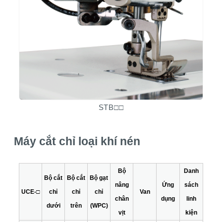
STB□□
Máy cắt chỉ loại khí nén
Bộ
Danh
Bộ cắt
Bộ cắt
Bộ gạt
nâng
Ứng
sách
UCE-□
chỉ
chỉ
chỉ
Van
chân
dụng
linh
dưới
trên
(WPC)
vịt
kiện