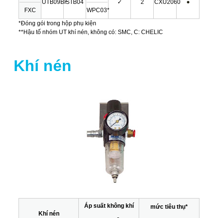
UTB09BF
STB04
✓
2
CXU2060
●
FXC
WPC03*
*Đóng gói trong hộp phụ kiện
**Hậu tố nhóm UT khí nén, không có: SMC, C: CHELIC
Khí nén
Áp suất không khí
mức tiêu thụ*
Khí nén