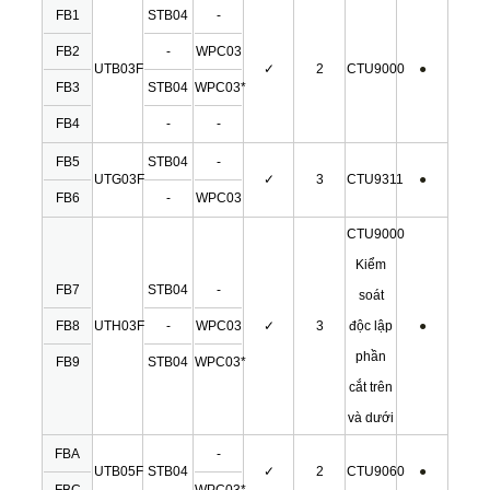
FB1
STB04
-
FB2
-
WPC03
UTB03F
✓
2
CTU9000
●
FB3
STB04
WPC03*
FB4
-
-
FB5
STB04
-
UTG03F
✓
3
CTU9311
●
FB6
-
WPC03
CTU9000
Kiểm
FB7
STB04
-
soát
FB8
UTH03F
-
WPC03
✓
3
độc lập
●
phần
FB9
STB04
WPC03*
cắt trên
và dưới
FBA
-
UTB05F
STB04
✓
2
CTU9060
●