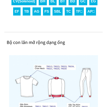
CV(Solenoid)
BH
BL
BT
BD
GC
EG
EF
TB
AG
FS
SBL
TC
TF□
AP□
Bộ con lăn mở rộng dạng ống