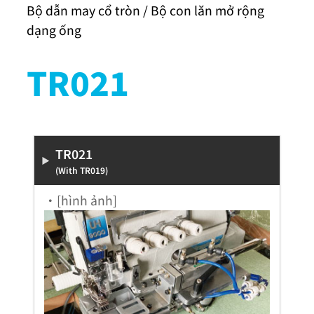
Bộ dẫn may cổ tròn / Bộ con lăn mở rộng
dạng ống
TR021
TR021
(With TR019)
・[hình ảnh]