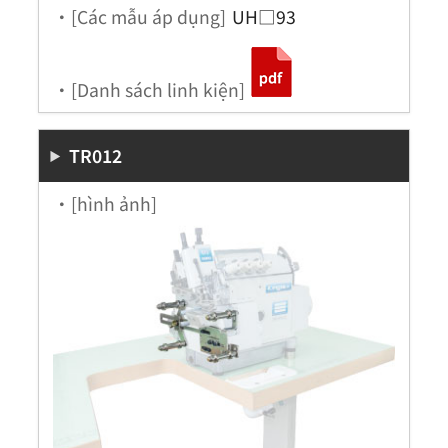
・[Các mẫu áp dụng]
UH□93
・[Danh sách linh kiện]
TR012
・[hình ảnh]