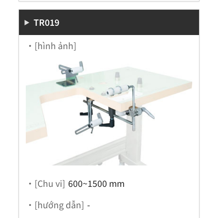
TR019
・[hình ảnh]
・[Chu vi]
600~1500 mm
・[hướng dẫn]
-