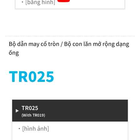
・[băng hình]
Bộ dẫn may cổ tròn / Bộ con lăn mở rộng dạng
ống
TR025
TR025
(With TR019)
・[hình ảnh]