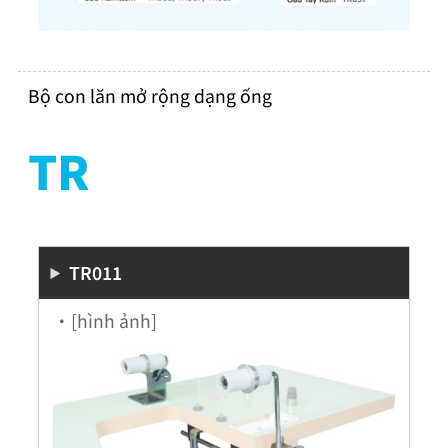
Bộ con lăn mở rộng dạng ống
TR
TR011
・[hình ảnh]