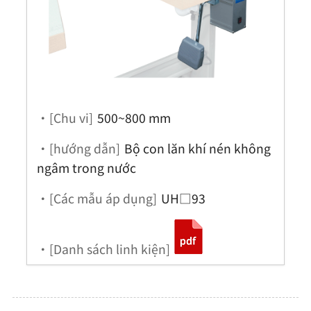
・[Chu vi]
500~800 mm
・[hướng dẫn]
Bộ con lăn khí nén không
ngâm trong nước
・[Các mẫu áp dụng]
UH□93
・[Danh sách linh kiện]