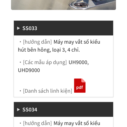
SS033
・[hướng dẫn]
Máy may vắt sổ kiểu
hút bên hông, loại 3, 4 chỉ.
・[Các mẫu áp dụng]
UH9000,
UHD9000
・[Danh sách linh kiện]
SS034
・[hướng dẫn]
Máy may vắt sổ kiểu