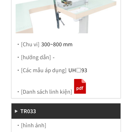
・[Chu vi]
300~800 mm
・[hướng dẫn]
-
・[Các mẫu áp dụng]
UH□93
・[Danh sách linh kiện]
TR033
・[hình ảnh]