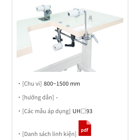
・[Chu vi]
800~1500 mm
・[hướng dẫn]
-
・[Các mẫu áp dụng]
UH□93
・[Danh sách linh kiện]