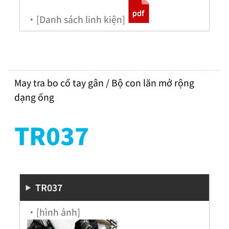
・[Danh sách linh kiện]
May tra bo cổ tay gân / Bộ con lăn mở rộng
dạng ống
TR037
TR037
・[hình ảnh]