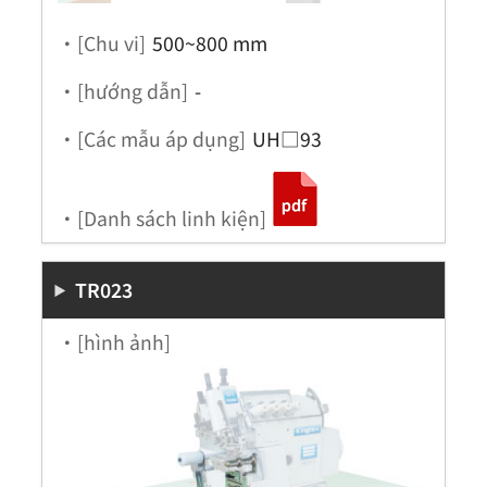
・[Chu vi]
500~800 mm
・[hướng dẫn]
-
・[Các mẫu áp dụng]
UH□93
・[Danh sách linh kiện]
TR023
・[hình ảnh]