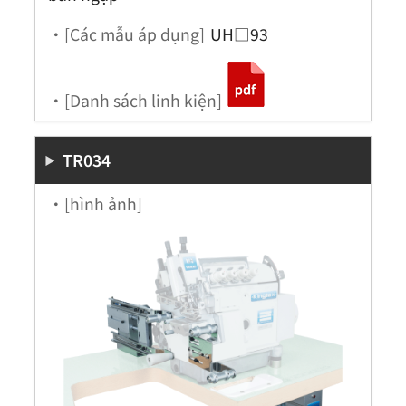
・[Các mẫu áp dụng]
UH□93
・[Danh sách linh kiện]
TR034
・[hình ảnh]