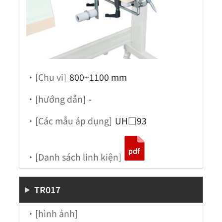
・[Chu vi]
800~1100 mm
・[hướng dẫn]
-
・[Các mẫu áp dụng]
UH□93
・[Danh sách linh kiện]
TR017
・[hình ảnh]