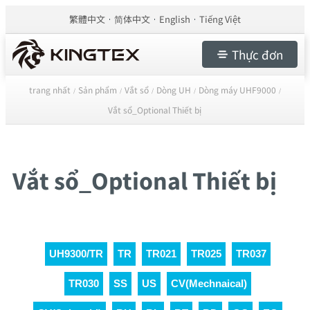
繁體中文
简体中文
English
Tiếng Việt
Thực đơn
trang nhất
Sản phẩm
Vắt sổ
Dòng UH
Dòng máy UHF9000
/
/
/
/
/
Vắt sổ_Optional Thiết bị
Vắt sổ_Optional Thiết bị
UH9300/TR
TR
TR021
TR025
TR037
TR030
SS
US
CV(Mechnaical)