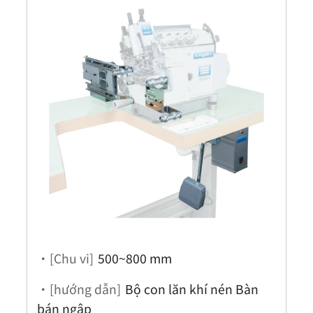
・[Chu vi]
500~800 mm
・[hướng dẫn]
Bộ con lăn khí nén Bàn
bán ngập