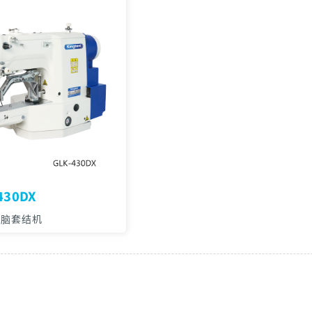
430DX
电脑套结机