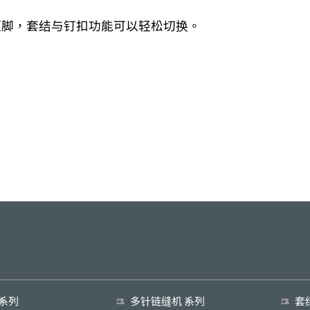
压脚，套结与钉扣功能可以轻松切换。
 系列
多针链缝机 系列
套