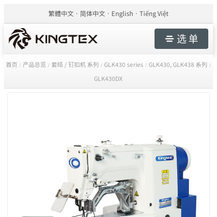
繁體中文
简体中文
English
Tiếng Việt
选 单
首页
产品总览
套结 / 钉扣机 系列
GLK430 series
GLK430, GLK438 系列
/
/
/
/
/
GLK430DX