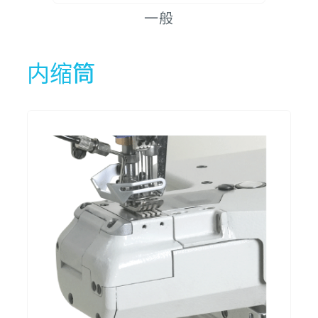
一般
CXM2500-0-356W
3
5
5
CXM2500-0-364W
3
5
6
内缩筒
CXM2500-0-240L
2
4
4
CXM2500-0-248L
2
4
4
CXM2500-0-348L
3
5
4
CXM2500-0-356L
3
5
5
CXM2500-0-364L
3
5
6
CXM2500-0-240S
2
4
4