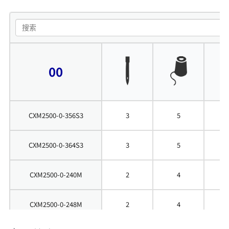
00
CXM2500-0-356S3
3
5
5
CXM2500-0-364S3
3
5
6
CXM2500-0-240M
2
4
4
CXM2500-0-248M
2
4
4