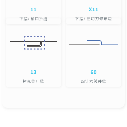
11
X11
下摆/ 袖口折缝
下摆/ 左切刀修布边
13
60
拷克骨压缝
四针六线并缝