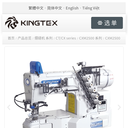
繁體中文
简体中文
English
Tiếng Việt
选 单
首页
产品总览
绷缝机 系列
CT/CX series
CXM2500 系列
CXM2500
/
/
/
/
/