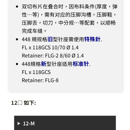
双切布片在叠合时，因布料条件(厚度，弹
性…等)，需有对应的压脚沟槽，压脚鞋，
压脚舌，切刀，中分规…等配套，以顺畅
完成车缝。
旧
特殊針
448 規规格
型针座需使用
.
FL x 118GCS 10/70 Ø 1.4
Retainer: FLG-2 8/60 Ø 1.4
新
标准针
448規格
型针座适用
.
FL x 118GCS
Retainer: FLG-8
12□ 如下:
12-M