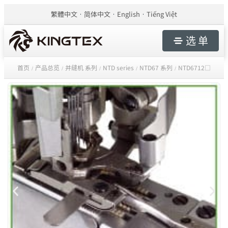
繁體中文
简体中文
English
Tiếng Việt
选 单
首页
产品总览
并缝机 系列
NTD series
NTD67 系列
NTD6712□
/
/
/
/
/