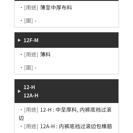
・[用途]
薄至中厚布料
・[圖]
-
12F-M
・[用途]
薄料
・[圖]
-
12-H
12A-H
・[用途]
12-H : 中至厚料, 内裤底裆过滚
边
・[用途]
12A-H : 内裤底裆过滚边包橡筋