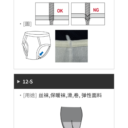
・[圖]
12-S
・[用途]
丝袜,保暖袜,滑,卷, 弹性面料