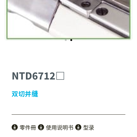
NTD6712□
双切并缝
零件冊
使用说明书
型录