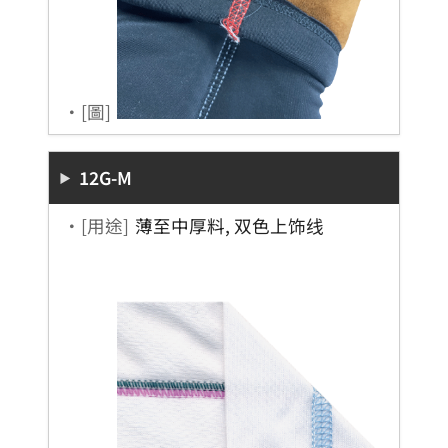
・[圖]
12G-M
・[用途]
薄至中厚料, 双色上饰线