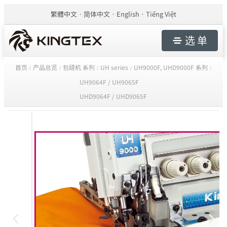
繁體中文
简体中文
English
Tiếng Việt
选 单
首页
产品总览
包缝机 系列
UH series
UH9000F, UHD9000F 系列
/
/
/
/
/
UH9064F / UH9065F
UHD9064F / UHD9065F