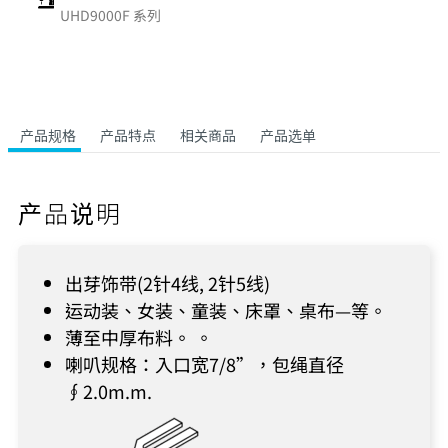
UHD9000F 系列
产品规格
产品特点
相关商品
产品选单
产品说明
出芽饰带(2针4线, 2针5线)
运动装、女装、童装、床罩、桌布—等。
薄至中厚布料。 。
喇叭规格：入口宽7/8”，包绳直径
∮2.0m.m.