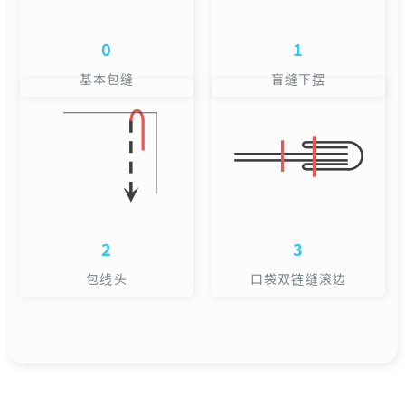
0
1
基本包缝
盲缝下摆
2
3
包线头
口袋双链缝滚边