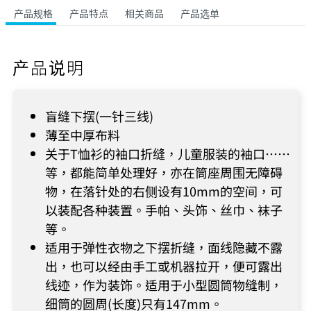
产品规格
产品特点
相关商品
产品选单
产品说明
盲缝下摆(一针三线)
薄至中厚布料
关于T恤衫的袖口折缝，儿童服装的袖口……
等，都能简单处理好，亦在筒座周围无障碍
物，在落针处的右侧设有10mm的空间，可
以装配各种装置。手帕、头饰、丝巾、袜子
等。
适用于弹性衣物之下摆折缝，面线隐藏不露
出，也可以经由手工或机器拉开，便可露出
线迹，作为装饰。适用于小型圆筒物缝制，
细筒的圆周(长度)只有147mm。