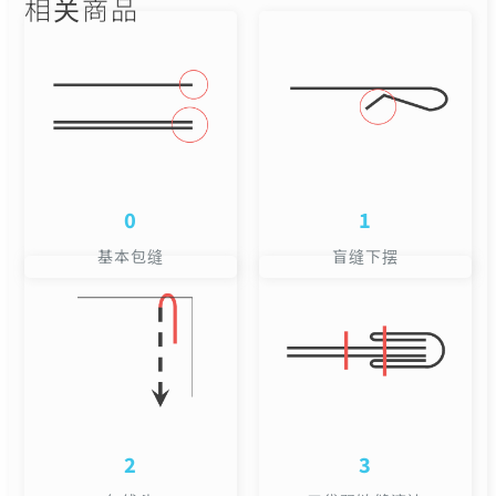
相关商品
0
1
基本包缝
盲缝下摆
2
3