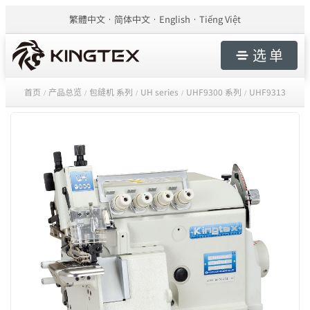
繁體中文
简体中文
English
Tiếng Việt
选 单
首页
产品总览
包缝机 系列
UH series
UHF9300 系列
UHF9313
/
/
/
/
/