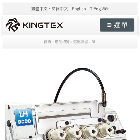
繁體中文
简体中文
English
Tiếng Việt
選 單
首頁
產品總覽
選配裝置
BL
/
/
/