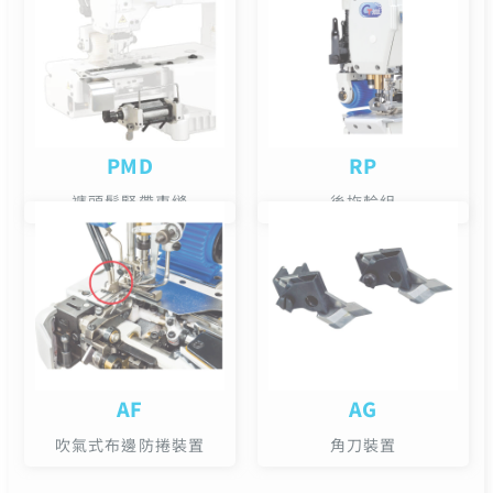
PMD
RP
褲頭鬆緊帶車縫
後拖輪組
AF
AG
吹氣式布邊防捲裝置
角刀裝置