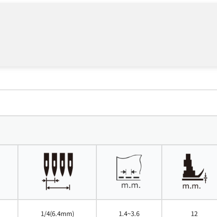
1/4(6.4mm)
1.4~3.6
12