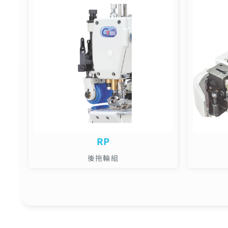
RP
後拖輪組