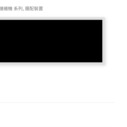
鏈縫機 系列
,
選配裝置