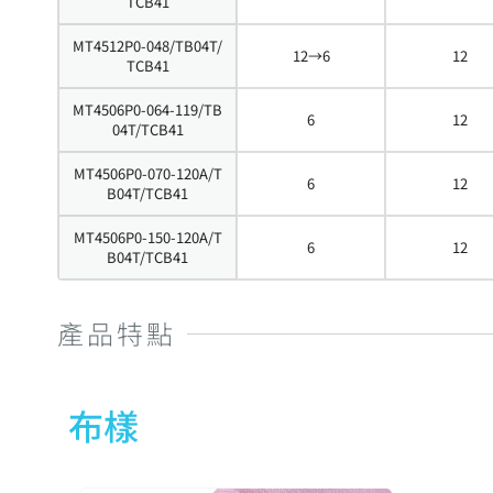
TCB41
MT4512P0-048/TB04T/
12→6
12
TCB41
MT4506P0-064-119/TB
6
12
04T/TCB41
MT4506P0-070-120A/T
6
12
B04T/TCB41
MT4506P0-150-120A/T
6
12
B04T/TCB41
產品特點
布樣