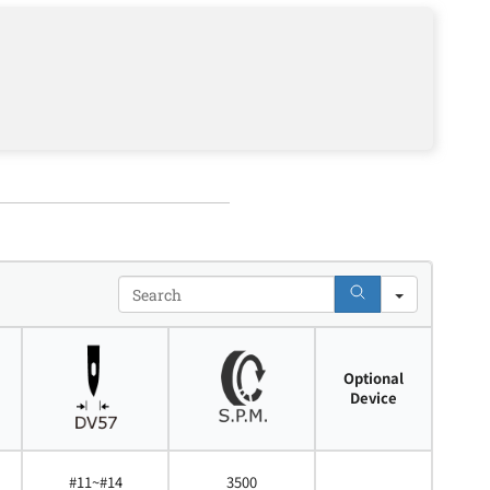
Search
Optional
Device
#11~#14
3500