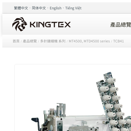
繁體中文
简体中文
English
Tiếng Việt
產品總
首頁
產品總覽
多針鏈縫機 系列
MT4500, MTD4500 series
TCB41
/
/
/
/