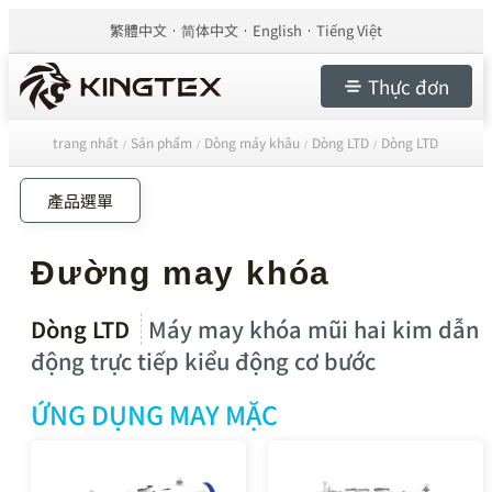
繁體中文
简体中文
English
Tiếng Việt
Thực đơn
trang nhất
Sản phẩm
Dòng máy khâu
Dòng LTD
Dòng LTD
/
/
/
/
產品選單
Đường may khóa
Dòng LTD
Máy may khóa mũi hai kim dẫn
động trực tiếp kiểu động cơ bước
ỨNG DỤNG MAY MẶC