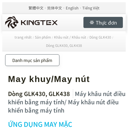
繁體中文
简体中文
English
Tiếng Việt
Thực đơn
trang nhất
Sản phẩm
Khâu nút / Khâu nút
Dòng GLK430
/
/
/
/
Dòng GLK430, GLK438
Danh mục sản phẩm
May khuy/May nút
Dòng GLK430, GLK438
Máy khâu nút điều
khiển bằng máy tính/ Máy khâu nút điều
khiển bằng máy tính
ỨNG DỤNG MAY MẶC