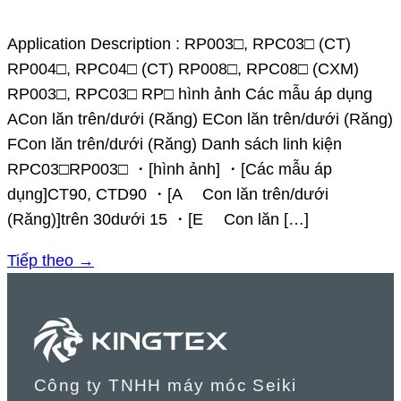
Application Description : RP003□, RPC03□ (CT)
RP004□, RPC04□ (CT) RP008□, RPC08□ (CXM)
RP003□, RPC03□ RP□ hình ảnh Các mẫu áp dụng
ACon lăn trên/dưới (Răng) ECon lăn trên/dưới (Răng)
FCon lăn trên/dưới (Răng) Danh sách linh kiện
RPC03□RP003□ ・[hình ảnh] ・[Các mẫu áp
dụng]CT90, CTD90 ・[A Con lăn trên/dưới
(Răng)]trên 30dưới 15 ・[E Con lăn […]
Tiếp theo
→
Công ty TNHH máy móc Seiki