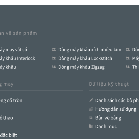
an về sản phẩm
y may vắt sổ
Dòng máy khâu xích nhiều kim
Dòn
y khâu Interlock
Dòng máy khâu Lockstitch
Má
áy khâu
Dòng máy khâu Zigzag
Thi
g may
Dữ liệu kỹ thuật
ng cổ tròn
Danh sách các bộ p
Hướng dẫn sử dụng
ể thao
Bản vẽ bảng
Danh mục
đặc biệt