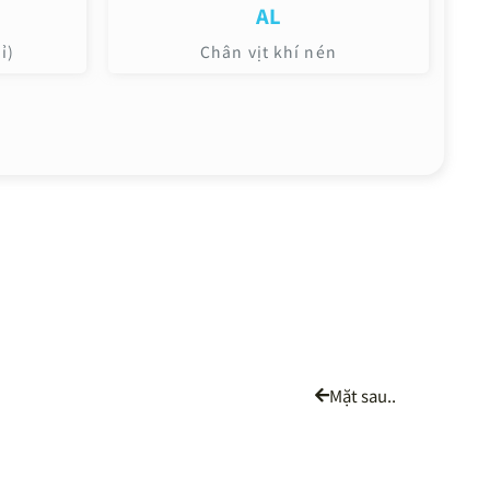
AL
ỉ)
Chân vịt khí nén
Mặt sau..