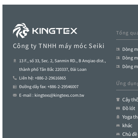
Tổng qu
Công ty TNHH máy móc Seiki
Dòng má
Dòng má
13 F., số 33, Sec. 2, Sanmin RD., B Anqiao dist.,
Dòng m
thành phố Tân Bắc 220337, Đài Loan
Liên hệ: +886-2-29616865
Ứng dụn
Đường dây fax: +886-2-29546007
E-mail : kingtexs@kingtexs.com.tw
Cây thô
Đồ lót
Yoga th
khác
Chủ đề 