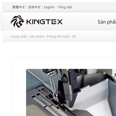
繁體中文
简体中文
English
Tiếng Việt
Sản ph
trang nhất
Sản phẩm
Không bắt buộc
BT
/
/
/