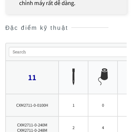
chỉnh máy rất dễ dàng.
Đặc điểm kỹ thuật
11
CXM2711-0-0100H
1
0
CXM2711-0-240M
4
2
4
CXM2711-0-248M
4