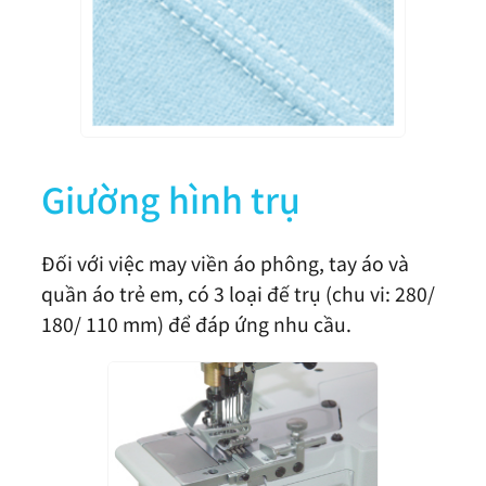
CXM2711-1-248M
4
CXM2711-1-356M
5
3
5
CXM2711-1-364M
6
Giường hình trụ
Đối với việc may viền áo phông, tay áo và
quần áo trẻ em, có 3 loại đế trụ (chu vi: 280/
180/ 110 mm) để đáp ứng nhu cầu.