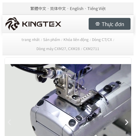
繁體中文
简体中文
English
Tiếng Việt
Thực đơn
trang nhất
Sản phẩm
Khóa liên động
Dòng CT/CX
/
/
/
/
Dòng máy CXM27, CXM28
CXM2711
/