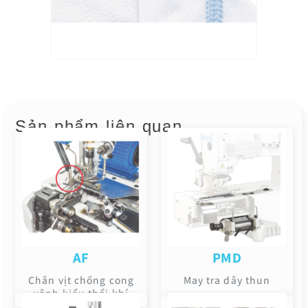
Sản phẩm liên quan
AF
PMD
Chân vịt chống cong
May tra dây thun
vênh kiểu thổi khí