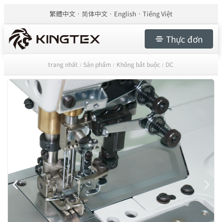
繁體中文
简体中文
English
Tiếng Việt
Thực đơn
trang nhất
Sản phẩm
Không bắt buộc
DC
/
/
/