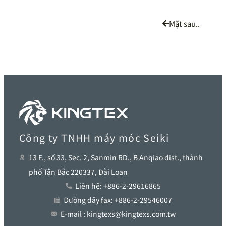
Mặt sau..
Công ty TNHH máy móc Seiki
13 F., số 33, Sec. 2, Sanmin RD., B Anqiao dist., thành
phố Tân Bắc 220337, Đài Loan
Liên hệ: +886-2-29616865
Đường dây fax: +886-2-29546007
E-mail : kingtexs@kingtexs.com.tw