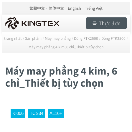
繁體中文
简体中文
English
Tiếng Việt
Thực đơn
trang nhất
Sản phẩm
Máy may phẳng
Dòng FTK2500
Dòng FTK2500
/
/
/
/
/
Máy may phẳng 4 kim, 6 chỉ_Thiết bị tùy chọn
Máy may phẳng 4 kim, 6
chỉ_Thiết bị tùy chọn
KI006
TCS34
AL16F