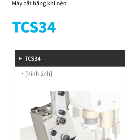
Máy cắt băng khí nén
TCS34
TCS34
・[hình ảnh]