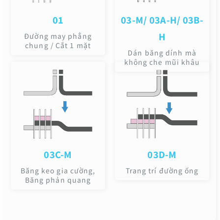
01
03-M/ 03A-H/ 03B-
H
Đường may phẳng
chung / Cắt 1 mặt
Dán băng dính mà
không che mũi khâu
03C-M
03D-M
Băng keo gia cường,
Trang trí đường ống
Băng phản quang