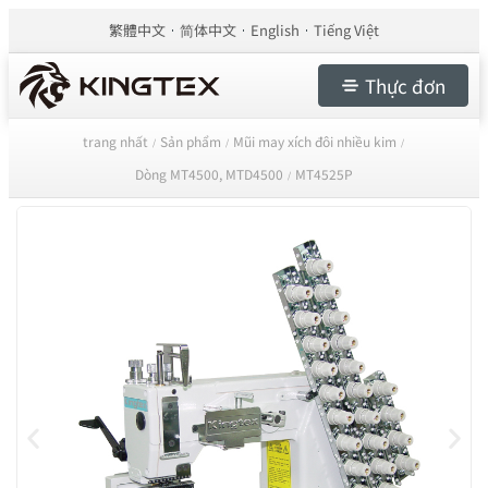
繁體中文
简体中文
English
Tiếng Việt
Thực đơn
trang nhất
Sản phẩm
Mũi may xích đôi nhiều kim
/
/
/
Dòng MT4500, MTD4500
MT4525P
/