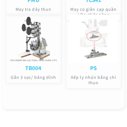
May tra dây thun
May co giãn cạp quần
/ Đa chức năng
TB004
PS
Gắn 3 sọc/ băng dính
Xếp ly nhún bằng chỉ
thun