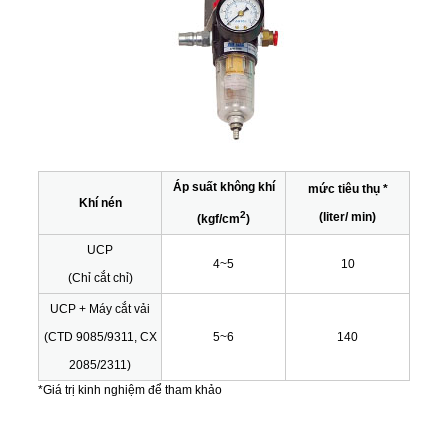
Áp suất không khí
mức tiêu thụ *
Khí nén
2
(liter/ min)
(kgf/cm
)
UCP
4~5
10
(Chỉ cắt chỉ)
UCP + Máy cắt vải
(CTD 9085/9311, CX
5~6
140
2085/2311)
*Giá trị kinh nghiệm để tham khảo