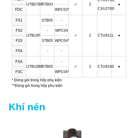
UTB07BF
STB03
✓
2
●
CXU2760
FDC
WPC03*
FS1
STB05
-
FS2
-
WPC04
UTB10F
✓
2
CTU9111
●
FS3
STB05
WPC04*
FS4
-
-
FSA
-
UTB10BF
STB05
✓
2
CTU9160
●
FSC
WPC04*
* Đóng gói trong hộp phụ kiện
**Đóng gói trong hộp phụ kiện
Khí nén