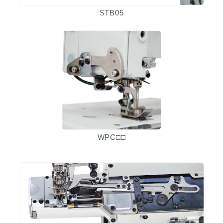
STB05
WPC□□