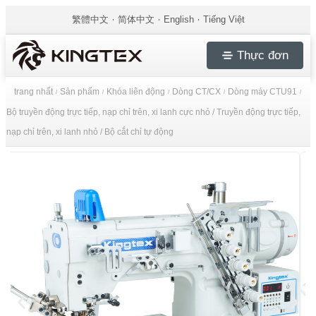
繁體中文
简体中文
English
Tiếng Việt
Thực đơn
trang nhất
Sản phẩm
Khóa liên động
Dòng CT/CX
Dòng máy CTU91
/
/
/
/
/
Bộ truyền động trực tiếp, nạp chỉ trên, xi lanh cực nhỏ / Truyền động trực tiếp,
nạp chỉ trên, xi lanh nhỏ / Bộ cắt chỉ tự động