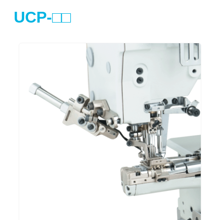
UCP-□□