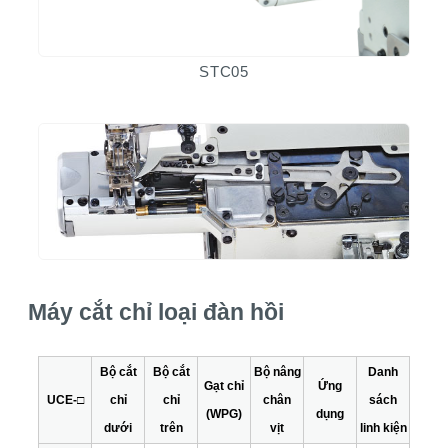
STC05
Máy cắt chỉ loại đàn hồi
Bộ cắt
Bộ cắt
Bộ nâng
Danh
Gạt chỉ
Ứng
UCE-□
chỉ
chỉ
chân
sách
(WPG)
dụng
dưới
trên
vịt
linh kiện