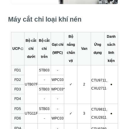
Máy cắt chỉ loại khí nén
Bộ
Danh
Bộ cắt
Bộ cắt
Gạt chỉ
nâng
Ứng
sách
UCP-□
chỉ
chỉ
Van
(WPC)
chân
dụng
linh
dưới
trên
vịt
kiện
FD1
STB03
-
FD2
-
WPC03
CTU9711,
UTB07F
✓
2
●
CXU2711
FD3
STB03
WPC03*
FD4
-
-
FD5
STB03
-
CTU9811,
UTG11F
✓
3
●
CXU2811
FD6
-
WPC03
FDA
-
CTU9760,