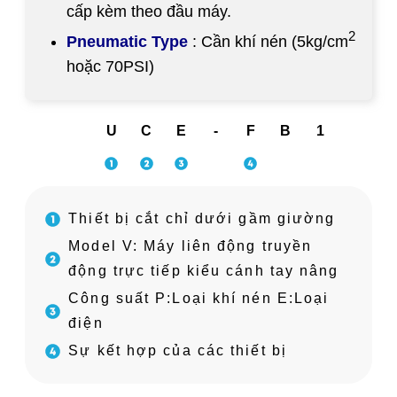
cấp kèm theo đầu máy.
2
Pneumatic Type
: Cần khí nén (5kg/cm
hoặc 70PSI)
U
C
E
-
F
B
1
Thiết bị cắt chỉ dưới gầm giường
Model V: Máy liên động truyền
động trực tiếp kiểu cánh tay nâng
Công suất P:Loại khí nén E:Loại
điện
Sự kết hợp của các thiết bị