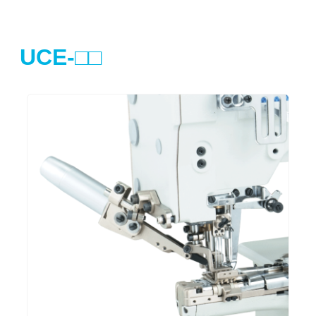
UCE-□□