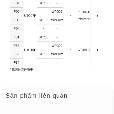
FD1
STC03
-
FD2
-
WPG02
CTU9711,
UTC07F
✓
●
CXU2711
FD3
STC03
WPG02*
FD4
-
-
FS1
STC05
-
FS2
-
WPG02
UTC10F
✓
CTU9111
●
FS3
STC05
WPG02*
FS4
-
-
* 包裝於附件箱中
Sản phẩm liên quan