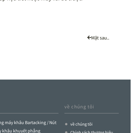
Mặt sau..
về chúng tôi
g máy khâu Bartacking / Nút
về chúng tôi
y khâu khuyết phẳng
Chính sách thương hiệu