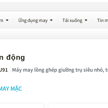
ẩm
Ứng dụng may
Tải xuống
Tin m
1
ên động
U91
Máy may lồng ghép giường trụ siêu nhỏ, tr
MAY MẶC