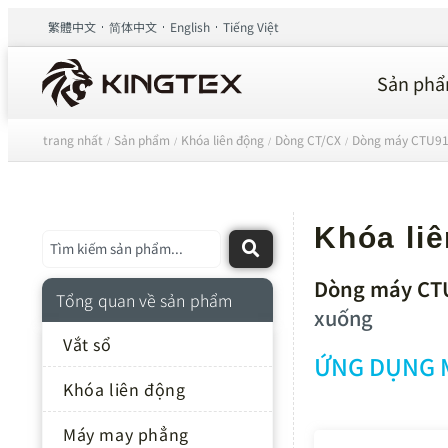
繁體中文
简体中文
English
Tiếng Việt
Sản ph
trang nhất
Sản phẩm
Khóa liên động
Dòng CT/CX
Dòng máy CTU9
/
/
/
/
Khóa li
Dòng máy CT
Tổng quan về sản phẩm
xuống
Vắt sổ
ỨNG DỤNG 
Khóa liên động
Máy may phẳng