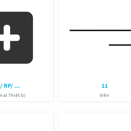
/ RP/ ...
11
nal Thiết bị
Viền