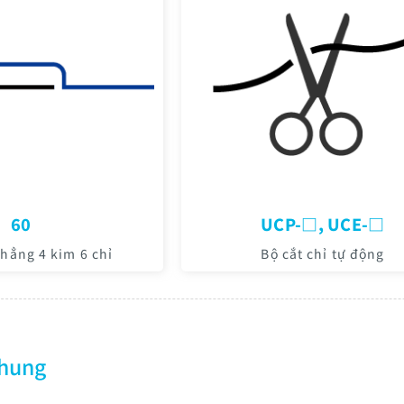
60
UCP-□, UCE-□
hẳng 4 kim 6 chỉ
Bộ cắt chỉ tự động
chung