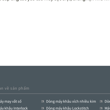
an về sản phẩm
y may vắt sổ
Dòng máy khâu xích nhiều kim
Dòn
y khâu Interlock
Dòng máy khâu Lockstitch
Má