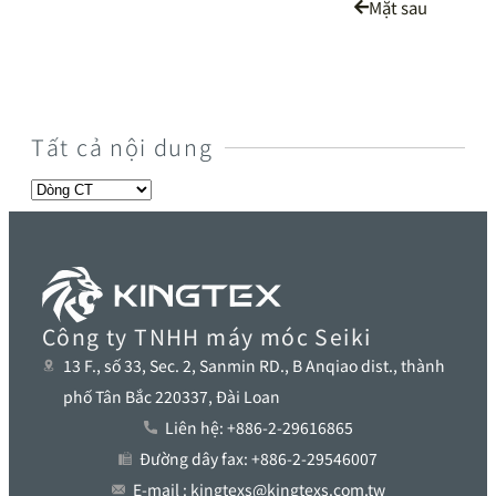
Mặt sau
Tất cả nội dung
Công ty TNHH máy móc Seiki
13 F., số 33, Sec. 2, Sanmin RD., B Anqiao dist., thành
phố Tân Bắc 220337, Đài Loan
Liên hệ: +886-2-29616865
Đường dây fax: +886-2-29546007
E-mail : kingtexs@kingtexs.com.tw