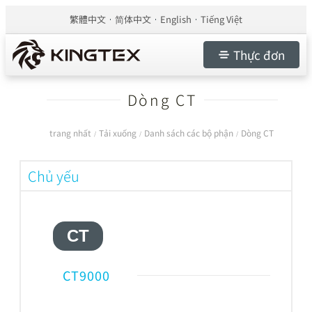
繁體中文
简体中文
English
Tiếng Việt
Thực đơn
Dòng CT
trang nhất
Tải xuống
Danh sách các bộ phận
Dòng CT
/
/
/
Chủ yếu
CT
CT9000