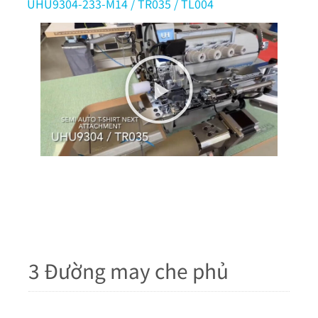
UHU9304-233-M14 / TR035 / TL004
3 Đường may che phủ