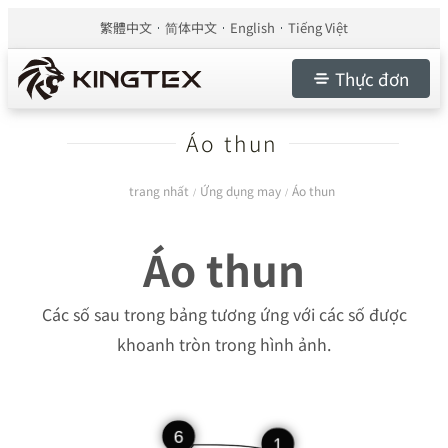
繁體中文
简体中文
English
Tiếng Việt
Thực đơn
Áo thun
trang nhất
Ứng dụng may
Áo thun
/
/
Áo thun
Các số sau trong bảng tương ứng với các số được
khoanh tròn trong hình ảnh.
6
1