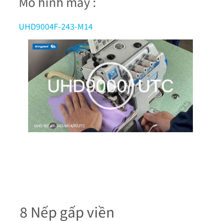
Mô hình máy :
UHD9004F-243-M14
8 Nếp gấp viền