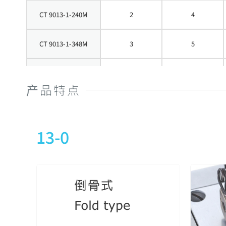
CT 9013-1-240M
2
4
CT 9013-1-348M
3
5
CT 9013-1-356M
3
5
产品特点
CT 9013-1-364M
3
5
13-0
CT 9013-2-240M
2
4
CT 9013-2-248M
2
4
CT 9013-2-348M
3
5
CT 9013-2-356M
3
5