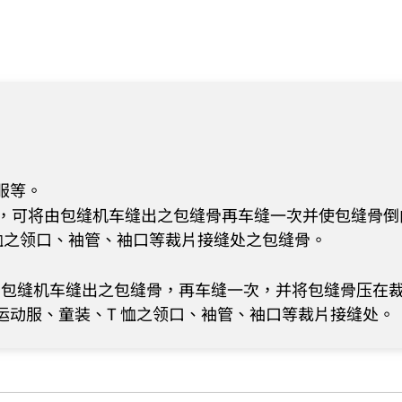
服等。
置，可将由包缝机车缝出之包缝骨再车缝一次并使包缝骨
恤之领口、袖管、袖口等裁片接缝处之包缝骨。
由包缝机车缝出之包缝骨，再车缝一次，并将包缝骨压在
运动服、童装、T 恤之领口、袖管、袖口等裁片接缝处。