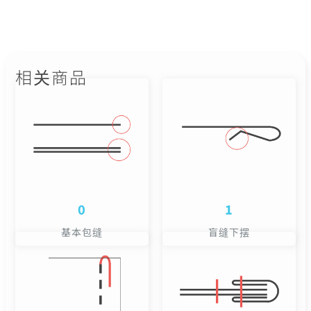
相关商品
0
1
基本包缝
盲缝下摆