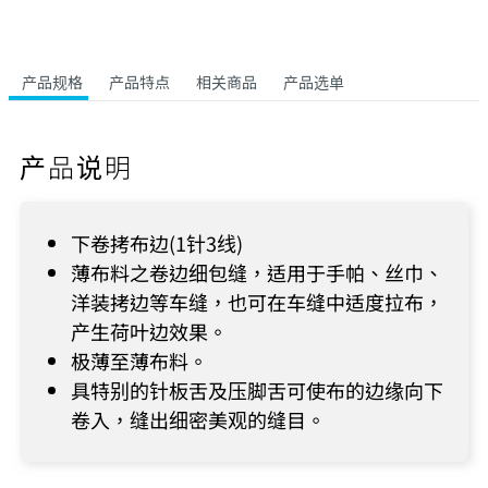
产品规格
产品特点
相关商品
产品选单
产品说明
下卷拷布边(1针3线)
薄布料之卷边细包缝，适用于手帕、丝巾、
洋装拷边等车缝，也可在车缝中适度拉布，
产生荷叶边效果。
极薄至薄布料。
具特别的针板舌及压脚舌可使布的边缘向下
卷入，缝出细密美观的缝目。