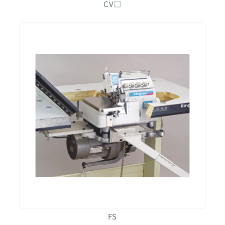
CV□
FS