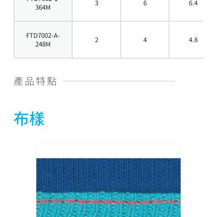
3
6
6.4
364M
FTD7002-A-
2
4
4.8
248M
產品特點
布樣