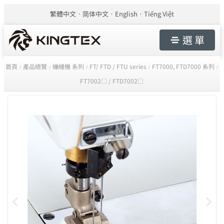
繁體中文
简体中文
English
Tiếng Việt
選 單
首頁
產品總覽
繃縫機 系列
FT/ FTD / FTU series
FT7000, FTD7000 系列
/
/
/
/
/
FT7002□ / FTD7002□