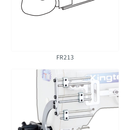
FR213