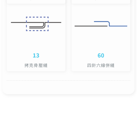
13
60
拷克骨壓縫
四針六線併縫