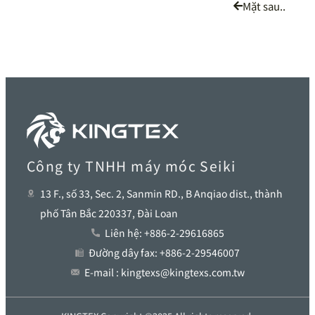
Mặt sau..
Công ty TNHH máy móc Seiki
13 F., số 33, Sec. 2, Sanmin RD., B Anqiao dist., thành
phố Tân Bắc 220337, Đài Loan
Liên hệ: +886-2-29616865
Đường dây fax: +886-2-29546007
E-mail : kingtexs@kingtexs.com.tw