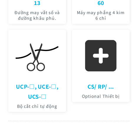
13
60
Đường may vắt sổ và
Máy may phẳng 4 kim
đường khâu phủ.
6 chỉ
UCP-□, UCE-□,
CS/ RP/ ...
UCS-□
Optional Thiết bị
Bộ cắt chỉ tự động