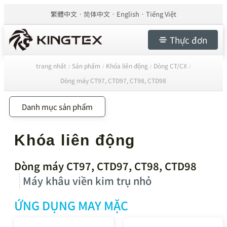
繁體中文
简体中文
English
Tiếng Việt
Thực đơn
trang nhất
Sản phẩm
Khóa liên động
Dòng CT/CX
/
/
/
/
Dòng máy CT97, CTD97, CT98, CTD98
Danh mục sản phẩm
Khóa liên động
Dòng máy CT97, CTD97, CT98, CTD98
Máy khâu viền kim trụ nhỏ
ỨNG DỤNG MAY MẶC