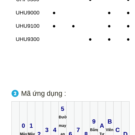
UHU9000
●
●
●
UHU9100
●
●
●
●
UHU9300
●
●
●
Mã ứng dụng :
5
Đường
9
B
0
1
A
may
3
4
7
C
Băng
Viền
2
6
8
D
Máy
Máy
an
Tự