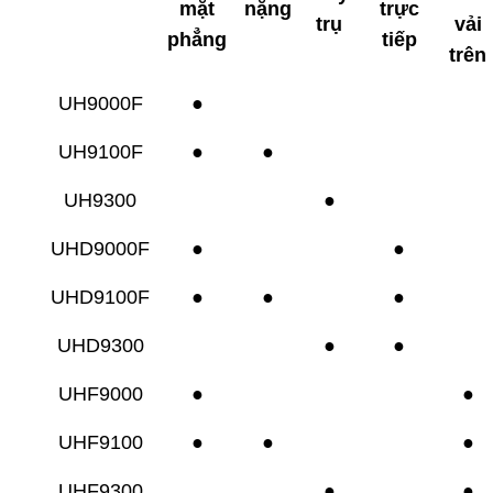
mặt
nặng
trực
trụ
vải
phẳng
tiếp
trên
UH9000F
●
UH9100F
●
●
UH9300
●
UHD9000F
●
●
UHD9100F
●
●
●
UHD9300
●
●
UHF9000
●
●
UHF9100
●
●
●
UHF9300
●
●