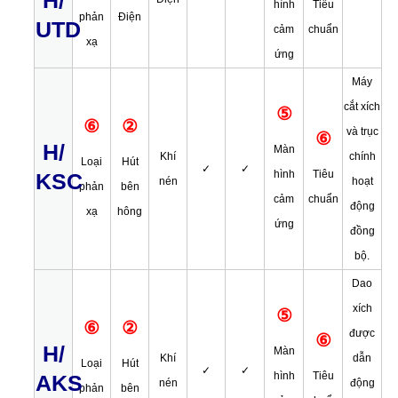
H/
hình
Tiêu
phản
Điện
UTD
cảm
chuẩn
xạ
ứng
Máy
cắt xích
⑤
⑥
②
và trục
⑥
H/
Màn
Khí
chính
Loại
Hút
✓
✓
hình
Tiêu
KSC
nén
hoạt
phản
bên
cảm
chuẩn
động
xạ
hông
ứng
đồng
bộ.
Dao
xích
⑤
⑥
②
được
⑥
H/
Màn
Khí
dẫn
Loại
Hút
✓
✓
hình
Tiêu
AKS
nén
động
phản
bên