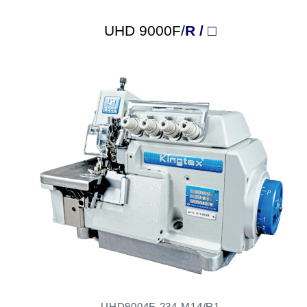
UHD 9000F/
R / □
UHD9004F-234-M14/R1