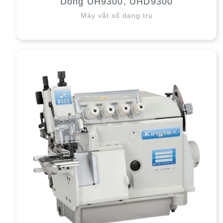
Dòng UH9300, UHD9300
Máy vắt sổ dạng trụ