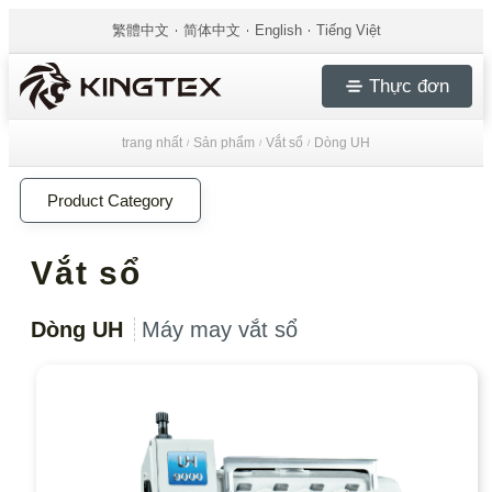
繁體中文
简体中文
English
Tiếng Việt
Thực đơn
trang nhất
Sản phẩm
Vắt sổ
Dòng UH
/
/
/
Product Category
Vắt sổ
Dòng UH
Máy may vắt sổ