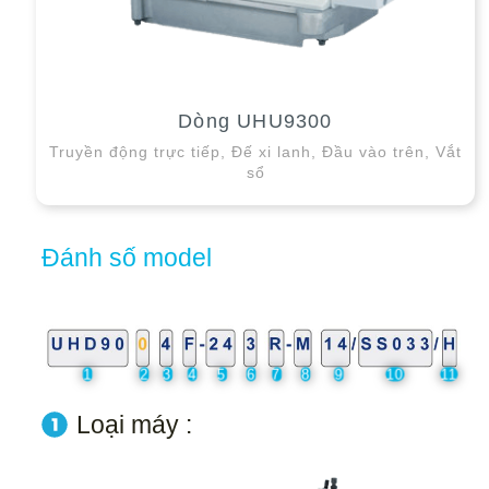
Dòng UHU9300
Truyền động trực tiếp, Đế xi lanh, Đầu vào trên, Vắt
sổ
Đánh số model
1
2
3
4
5
6
7
8
9
10
11
Loại máy :