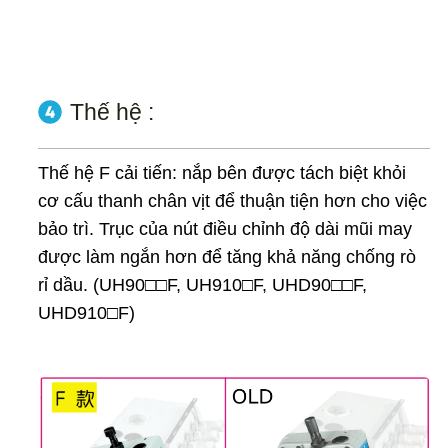
Thế hệ :
Thế hệ F cải tiến: nắp bên được tách biệt khỏi
cơ cấu thanh chân vịt để thuận tiện hơn cho việc
bảo trì. Trục của nút điều chỉnh độ dài mũi may
được làm ngắn hơn để tăng khả năng chống rò
rỉ dầu. (UH90□□F, UH910□F, UHD90□□F,
UHD910□F)