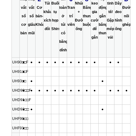
Túi
Buổi
Nhún
keo
tinh
Dây
vắt
vắt
Cơ
toàn
Trang
Băng
động
Đường
khâu
tụ
+
gia
tế/
đeo
sổ
sổ
bản-
ở
trí
thun
gắn
nối
xích
họp
Đường
cường
Gập
hình
cơ
giấu
Khóa
túi
viền
buộc
băng
ghép
đôi
Shirring
ống
để
mép
ống
bản
mũi
có
thun
gắn
vải
băng
dính
UH90□□F
●
●
●
●
●
●
●
●
●
●
●
●
UH91□□F
●
UH93□□
●
●
●
UHD90□□F
●
●
●
●
●
●
●
●
●
●
●
●
●
UHD91□□F
●
UHD93□□
●
●
●
UHF90□□
●
UHF91□□
●