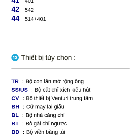
41
：401
42
：542
44
：514+401
Thiết bị tùy chọn :
TR
：Bộ con lăn mở rộng ống
SS/US
：Bộ cắt chỉ xích kiểu hút
CV
：Bộ thiết bị Venturi trung tâm
BH
：Cữ may lai giấu
BL
：Bộ nhả căng chỉ
BT
：Bộ gài chỉ ngược
BD
：Bộ viền băng túi