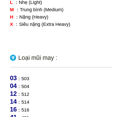
L
：Nhẹ (Light)
M
：Trung bình (Medium)
H
：Nặng (Heavy)
X
：Siêu nặng (Extra Heavy)
Loại mũi may :
03
：503
04
：504
12
：512
14
：514
16
：516