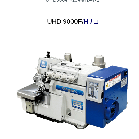
UHD 9000F/
H / □