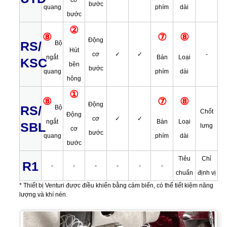
cơ
bước
quang
phím
dài
bước
②
⑧
⑦
⑧
Động
RS/
Bộ
Hút
cơ
✓
✓
-
ngắt
Bàn
Loại
KSC
bên
bước
quang
phím
dài
hông
①
⑧
⑦
⑧
Động
RS/
Bộ
Chốt
Động
cơ
✓
✓
ngắt
Bàn
Loại
SBL
lưng
cơ
bước
quang
phím
dài
bước
Tiêu
Chỉ
R1
-
-
-
-
-
-
chuẩn
định vị
* Thiết bị Venturi được điều khiển bằng cảm biến, có thể tiết kiệm năng
lượng và khí nén.