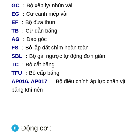
GC
：Bộ xếp ly/ nhún vải
EG
：Cữ canh mép vải
EF
：Bộ đưa thun
TB
：Cữ dẫn băng
AG
：Dao góc
FS
：Bộ lắp đặt chìm hoàn toàn
SBL
：Bộ gài ngược tự động đơn giản
TC
：Bộ cắt băng
TFU
：Bộ cấp băng
AP016, AP017
：Bộ điều chỉnh áp lực chân vịt
bằng khí nén
Động cơ :