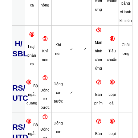
cảm
chuẩn
bằng
xạ
hông
ứng
xi lanh
khí nén
⑤
⑥
①
⑥
H/
Màn
Khí
Chốt
Loại
✓
✓
Khí
hình
Tiêu
SBL
nén
lưng
phản
nén
cảm
chuẩn
xạ
ứng
①
⑧
⑦
⑧
Động
RS/
Bộ
Động
cơ
✓
-
-
ngắt
Bàn
Loại
UTC
cơ
bước
quang
phím
dài
bước
①
⑧
⑦
⑧
Động
RS/
Bộ
Động
cơ
-
-
-
ngắt
Bàn
Loại
UTD