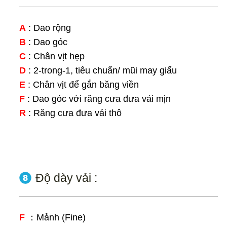
A
: Dao rộng
B
: Dao góc
C
: Chân vịt hẹp
D
: 2-trong-1, tiêu chuẩn/ mũi may giấu
E
: Chân vịt để gắn băng viền
F
: Dao góc với răng cưa đưa vải mịn
R
: Răng cưa đưa vải thô
Độ dày vải :
F
：Mảnh (Fine)