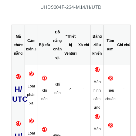
UHD9004F-234-M14/H/UTD
Bộ
Mã
*Thiết
Bảng
Cảm
nâng
Tấm
chức
Bộ cắt
bị
Xả chỉ
điều
Ghi chú
biến 3
chân
kim
năng
Venturi
khiển
vịt
⑤
⑥
③
①
⑥
Màn
Khí
Loại
H/
✓
-
-
Khí
hình
Tiêu
nén
phản
UTC
nén
cảm
chuẩn
xạ
ứng
⑤
⑥
④
⑥
①
Màn
Loại
Điện
-
-
-