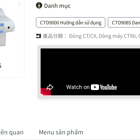
Danh mục
CTD9000 Hướng dẫn sử dụng
CTD9085 Da
產品分類：
Dòng CT/CX
,
Dòng máy CT90, 
liên quan
Menu sản phẩm