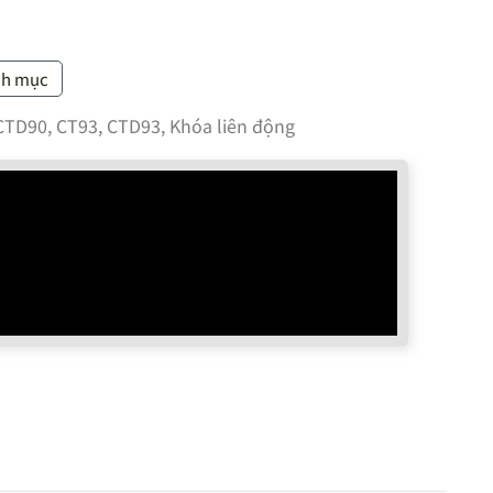
nh mục
CTD90, CT93, CTD93
,
Khóa liên động