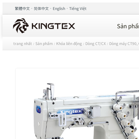
繁體中文
简体中文
English
Tiếng Việt
Sản ph
trang nhất
Sản phẩm
Khóa liên động
Dòng CT/CX
Dòng máy CT90, 
/
/
/
/