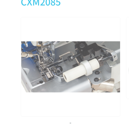
CXM2085
-