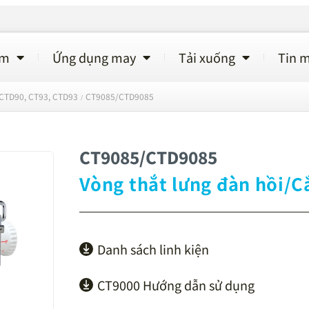
ẩm
Ứng dụng may
Tải xuống
Tin m
CTD90, CT93, CTD93
CT9085/CTD9085
/
CT9085/CTD9085
Vòng thắt lưng đàn hồi/Cắ
Danh sách linh kiện
CT9000 Hướng dẫn sử dụng