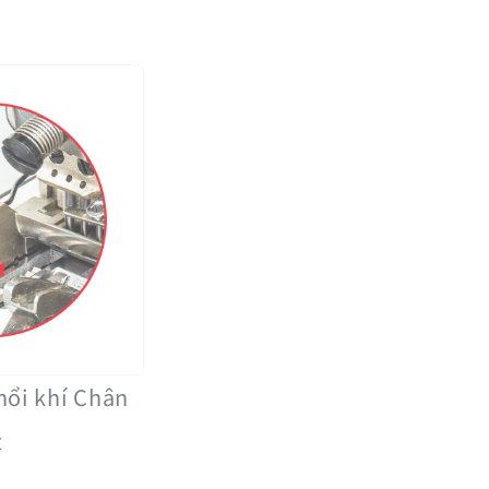
hổi khí Chân
t