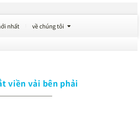
ới nhất
về chúng tôi
t viền vải bên phải