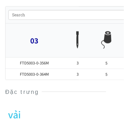
03
FTD5003-0-356M
3
5
FTD5003-0-364M
3
5
Đặc trưng
vải