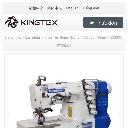
繁體中文
简体中文
English
Tiếng Việt
Thực đơn
trang nhất
Sản phẩm
Khóa liên động
Dòng FTD5000
Dòng FTD5000
/
/
/
/
/
FTD5003