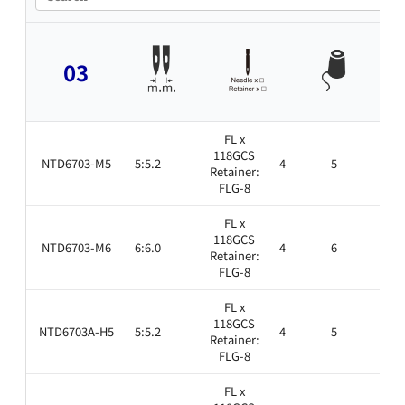
03
FL x
118GCS
NTD6703-M5
5:5.2
4
5
1.6
Retainer:
FLG-8
FL x
118GCS
NTD6703-M6
6:6.0
4
6
1.6
Retainer:
FLG-8
FL x
118GCS
NTD6703A-H5
5:5.2
4
5
1.6
Retainer:
FLG-8
FL x