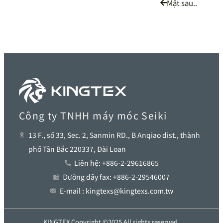
Mặt sau..
Công ty TNHH máy móc Seiki
13 F., số 33, Sec. 2, Sanmin RD., B Anqiao dist., thành
phố Tân Bắc 220337, Đài Loan
Liên hệ: +886-2-29616865
Đường dây fax: +886-2-29546007
E-mail : kingtexs@kingtexs.com.tw
KINGTEX Copyright ©2025 All rights reserved.