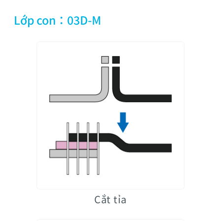
Lớp con：03D-M
Cắt tỉa