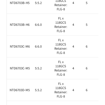
118GCS
NTD6703B-H5
5:5.2
4
5
1.6
Retainer:
FLG-8
FL x
118GCS
NTD6703B-H6
6:6.0
4
5
1.6
Retainer:
FLG-8
FL x
118GCS
NTD6703C-M6
6:6.0
4
6
1.6
Retainer:
FLG-8
FL x
118GCS
NTD6703C-M5
5:5.2
4
6
1.6
Retainer:
FLG-8
FL x
118GCS
NTD6703D-M5
5.5.2
4
6
1.6
Retainer:
FLG-8