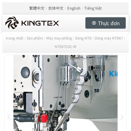
繁體中文
简体中文
English
Tiếng Việt
Thực đơn
trang nhất
Sản phẩm
Máy may phẳng
Dòng NTD
Dòng máy NTD67
/
/
/
/
/
NTD6703C-M