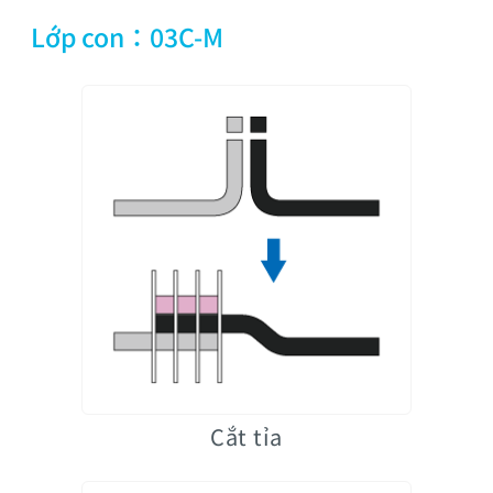
Lớp con：03C-M
Cắt tỉa