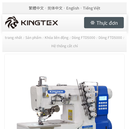
繁體中文
简体中文
English
Tiếng Việt
Thực đơn
trang nhất
Sản phẩm
Khóa liên động
Dòng FTD5000
Dòng FTD5000
/
/
/
/
/
Hệ thống cắt chỉ