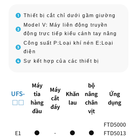
Thiết bị cắt chỉ dưới gầm giường
Model V: Máy liên động truyền
động trực tiếp kiểu cánh tay nâng
Công suất P:Loại khí nén E:Loại
điện
Sự kết hợp của các thiết bị
Máy
bộ
Máy
UFS-
tỉa
Khăn
nâng
Ứng
cắt
□□
hàng
lau
chân
dụng
đáy
đầu
vịt
FTD5000
●
-
●
●
E1
FTD5013