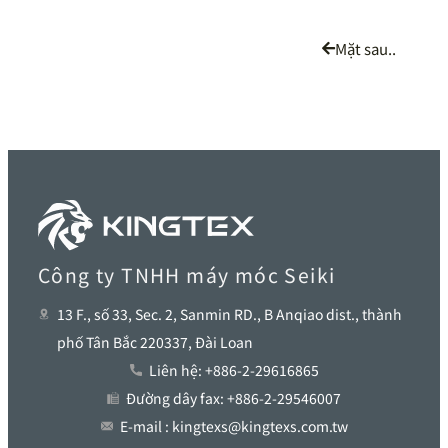
Mặt sau..
Công ty TNHH máy móc Seiki
13 F., số 33, Sec. 2, Sanmin RD., B Anqiao dist., thành
phố Tân Bắc 220337, Đài Loan
Liên hệ: +886-2-29616865
Đường dây fax: +886-2-29546007
E-mail : kingtexs@kingtexs.com.tw