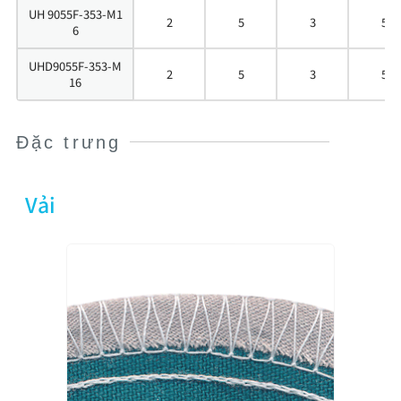
UH 9055F-353-M1
2
5
3
5
6
UHD9055F-353-M
2
5
3
5
16
Đặc trưng
Vải