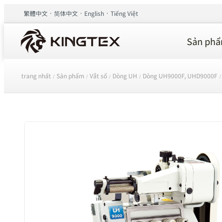
繁體中文
简体中文
English
Tiếng Việt
Sản ph
trang nhất
Sản phẩm
Vắt sổ
Dòng UH
Dòng UH9000F, UHD9000F
/
/
/
/
/