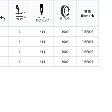
備註
Remark
6
#14
7000
* EF006
6
#14
7000
* EF007
6
#14
7000
* EF006
6
#14
7000
* EF007