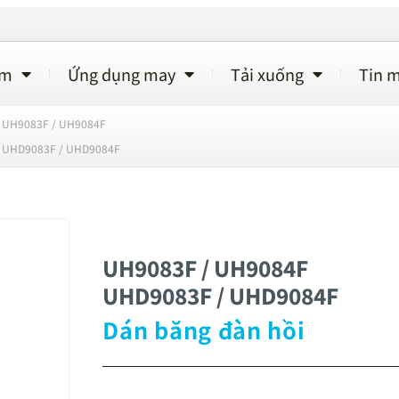
ẩm
Ứng dụng may
Tải xuống
Tin m
UH9083F / UH9084F
UHD9083F / UHD9084F
UH9083F / UH9084F
UHD9083F / UHD9084F
Dán băng đàn hồi