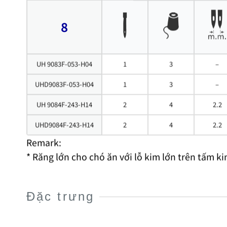
8
UH 9083F-053-H04
1
3
–
UHD9083F-053-H04
1
3
–
UH 9084F-243-H14
2
4
2.2
UHD9084F-243-H14
2
4
2.2
Remark:
* Răng lớn cho chó ăn với lỗ kim lớn trên tấm k
Đặc trưng