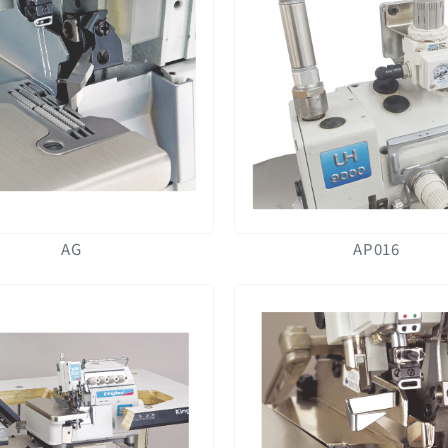
AG
AP016