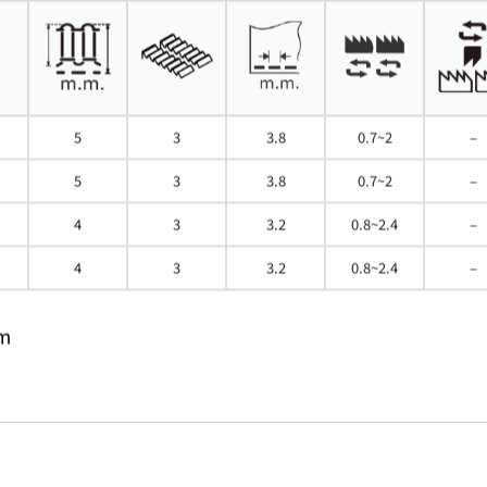
5
3
3.8
0.7~2
–
5
3
3.8
0.7~2
–
4
3
3.2
0.8~2.4
–
4
3
3.2
0.8~2.4
–
im