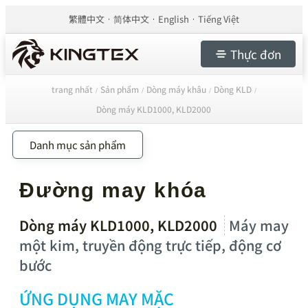
繁體中文
简体中文
English
Tiếng Việt
Thực đơn
trang nhất
Sản phẩm
Dòng máy khâu
Dòng KLD
/
/
/
/
Dòng máy KLD1000, KLD2000
Danh mục sản phẩm
Đường may khóa
Dòng máy KLD1000, KLD2000
Máy may
một kim, truyền động trực tiếp, động cơ
bước
ỨNG DỤNG MAY MẶC