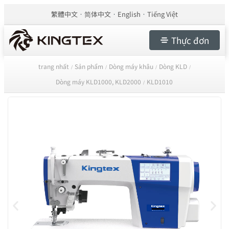
繁體中文
简体中文
English
Tiếng Việt
Thực đơn
trang nhất
Sản phẩm
Dòng máy khâu
Dòng KLD
/
/
/
/
Dòng máy KLD1000, KLD2000
KLD1010
/