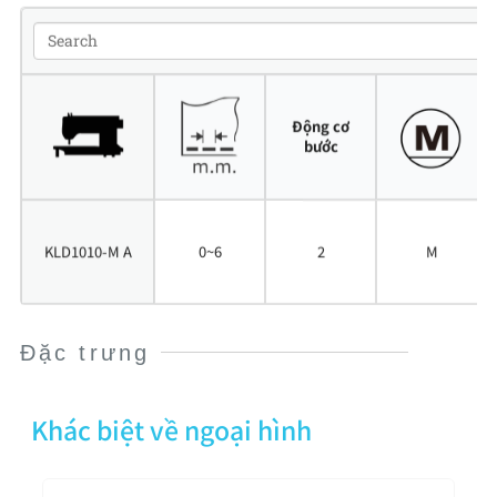
Động cơ
bước
V
i
KLD1010-M A
0~6
2
M
m
ô
Đặc trưng
Khác biệt về ngoại hình