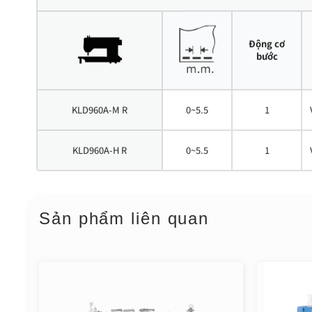
Động cơ
bước
KLD960A-M R
0~5.5
1
KLD960A-H R
0~5.5
1
Sản phẩm liên quan