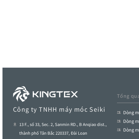
Tổng qu
Công ty TNHH máy móc Seiki
Dòng má
Dòng má
13 F., số 33, Sec. 2, Sanmin RD., B Anqiao dist.,
Dòng m
thành phố Tân Bắc 220337, Đài Loan