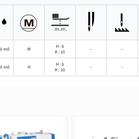
H : 6
Vi mô
M
–
–
K : 10
H : 6
Vi mô
H
–
–
K : 10