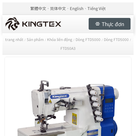
繁體中文
简体中文
English
Tiếng Việt
Thực đơn
trang nhất
Sản phẩm
Khóa liên động
Dòng FTD5000
Dòng FTD5000
/
/
/
/
/
FTD50A3