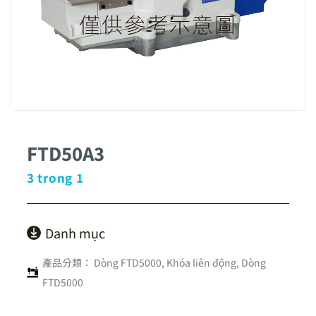
FTD50A3
3 trong 1
Danh mục
產品分類：
Dòng FTD5000
,
Khóa liên động
,
Dòng
FTD5000