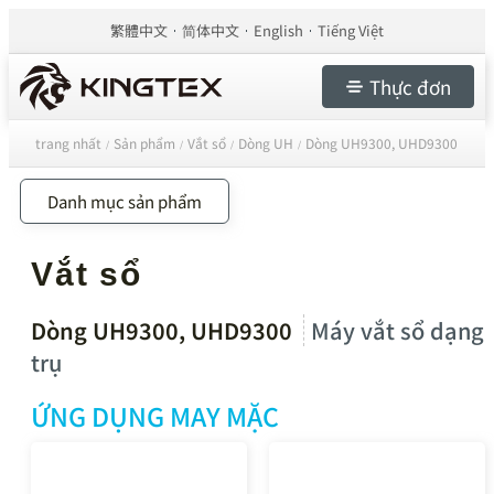
繁體中文
简体中文
English
Tiếng Việt
Thực đơn
trang nhất
Sản phẩm
Vắt sổ
Dòng UH
Dòng UH9300, UHD9300
/
/
/
/
Danh mục sản phẩm
Vắt sổ
Dòng UH9300, UHD9300
Máy vắt sổ dạng
trụ
ỨNG DỤNG MAY MẶC